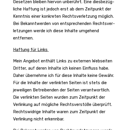
Gesetzen bleiben hiervon unbe­rührt. Eine dies­be­züg­
liche Haftung ist jedoch erst ab dem Zeit­punkt der
Kenntnis einer konkreten Rechts­ver­let­zung möglich.
Bei Bekannt­werden von entspre­chenden Rechts­ver­
let­zungen werde ich diese Inhalte umge­hend
entfernen.
Haftung für Links
Mein Angebot enthält Links zu externen Webseiten
Dritter, auf deren Inhalte ich keinen Einfluss habe.
Daher über­nehme ich für diese Inhalte keine Gewähr.
Für die Inhalte der verlinkten Seiten ist stets die
jewei­ligen Betrei­benden der Seiten verant­wort­lich.
Die verlinkten Seiten wurden zum Zeit­punkt der
Verlin­kung auf mögliche Rechts­ver­stöße über­prüft.
Rechts­wid­rige Inhalte waren zum Zeit­punkt der
Verlin­kung nicht erkennbar.