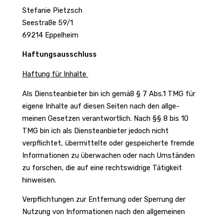
Stefanie Pietzsch
Seestraße 59/1
69214 Eppel­heim
Haftungs­aus­schluss
Haftung für Inhalte
Als Diens­te­an­bieter bin ich gemäß § 7 Abs.1 TMG für
eigene Inhalte auf diesen Seiten nach den allge­
meinen Gesetzen verant­wort­lich. Nach §§ 8 bis 10
TMG bin ich als Diens­te­an­bieter jedoch nicht
verpflichtet, über­mit­telte oder gespei­cherte fremde
Infor­ma­tionen zu über­wa­chen oder nach Umständen
zu forschen, die auf eine rechts­wid­rige Tätig­keit
hinweisen.
Verpflich­tungen zur Entfer­nung oder Sper­rung der
Nutzung von Infor­ma­tionen nach den allge­meinen