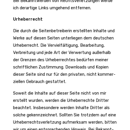
Bei Bekannt­werden von Rechts­ver­let­zungen werde
ich derar­tige Links umge­hend entfernen.
Urhe­ber­recht
Die durch die Seiten­be­trei­berin erstellten Inhalte und
Werke auf diesen Seiten unter­liegen dem deut­schen
Urhe­ber­recht. Die Verviel­fäl­ti­gung, Bear­bei­tung,
Verbrei­tung und jede Art der Verwer­tung außer­halb
der Grenzen des Urhe­ber­rechtes bedürfen meiner
schrift­li­chen Zustim­mung. Down­loads und Kopien
dieser Seite sind nur für den privaten, nicht kommer­
zi­ellen Gebrauch gestattet.
Soweit die Inhalte auf dieser Seite nicht von mir
erstellt wurden, werden die Urhe­ber­rechte Dritter
beachtet. Insbe­son­dere werden Inhalte Dritter als
solche gekenn­zeichnet. Sollten Sie trotzdem auf eine
Urhe­ber­rechts­ver­let­zung aufmerksam werden, bitten
wir um einen entspre­chenden Hinweis. Bei Bekannt­