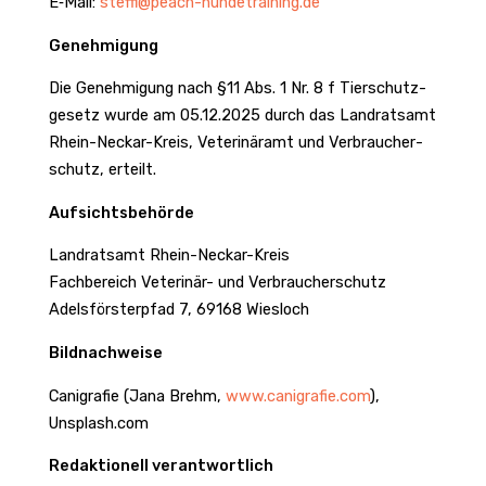
E‑Mail:
steffi@peach-hundetraining.de
Geneh­mi­gung
Die Geneh­mi­gung nach §11 Abs. 1 Nr. 8 f Tier­schutz­
ge­setz wurde am 05.12.2025 durch das Land­ratsamt
Rhein-Neckar-Kreis, Vete­ri­näramt und Verbrau­cher­
schutz, erteilt.
Aufsichts­be­hörde
Land­ratsamt Rhein-Neckar-Kreis
Fach­be­reich Vete­rinär- und Verbrau­cher­schutz
Adels­förs­ter­pfad 7, 69168 Wies­loch
Bild­nach­weise
Cani­grafie (Jana Brehm,
www.canigrafie.com
),
Unsplash.com
Redak­tio­nell verant­wort­lich