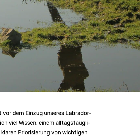
eit vor dem Einzug unseres Labra­dor­
ch viel Wissen, einem alltags­taug­li­
klaren Prio­ri­sie­rung von wich­tigen