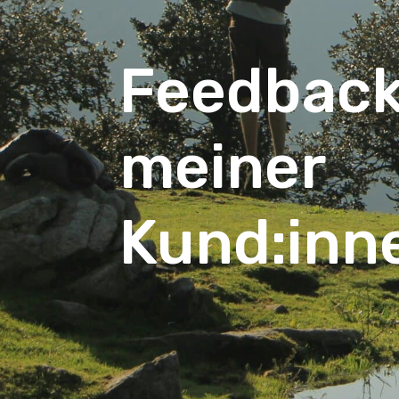
Feed­bac
meiner
Kund:inn