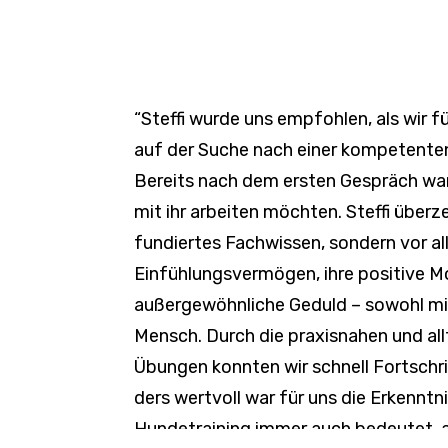
“Steffi wurde uns empfohlen, als wir f
auf der Suche nach einer kompe­tenten
Bereits nach dem ersten Gespräch war 
mit ihr arbeiten möchten. Steffi über­z
fundiertes Fach­wissen, sondern vor al
Einfüh­lungs­ver­mögen, ihre posi­tive Mo
außer­ge­wöhn­liche Geduld – sowohl m
Mensch. Durch die praxis­nahen und allt
Übungen konnten wir schnell Fort­schr
ders wert­voll war für uns die Erkenntni
Hunde­training immer auch bedeutet, a