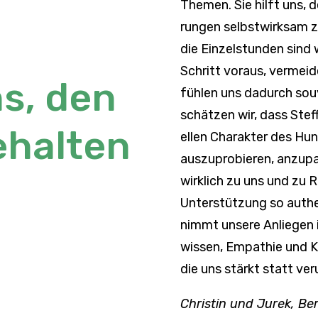
Themen. Sie hilft uns, 
rungen selbst­wirksam z
die Einzel­stunden sind 
Schritt voraus, vermeid
ns, den
fühlen uns dadurch souv
schätzen wir, dass Steff
ehalten
ellen Charakter des Hun
auszu­pro­bieren, anzu­
wirk­lich zu uns und zu
Unter­stüt­zung so authen
nimmt unsere Anliegen 
wissen, Empa­thie und Kl
die uns stärkt statt veru
Christin und Jurek, Ber