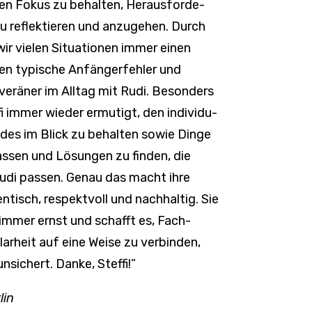
den Fokus zu behalten, Heraus­for­de­
u reflek­tieren und anzu­gehen. Durch
wir vielen Situa­tionen immer einen
en typi­sche Anfän­ger­fehler und
e­räner im Alltag mit Rudi. Beson­ders
i immer wieder ermu­tigt, den indi­vi­du­
des im Blick zu behalten sowie Dinge
passen und Lösungen zu finden, die
 Rudi passen. Genau das macht ihre
­tisch, respekt­voll und nach­haltig. Sie
immer ernst und schafft es, Fach­
ar­heit auf eine Weise zu verbinden,
n­si­chert. Danke, Steffi!”
lin