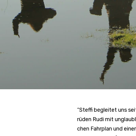
“Steffi begleitet uns s
rüden Rudi mit unglaub­li
chen Fahr­plan und einer 