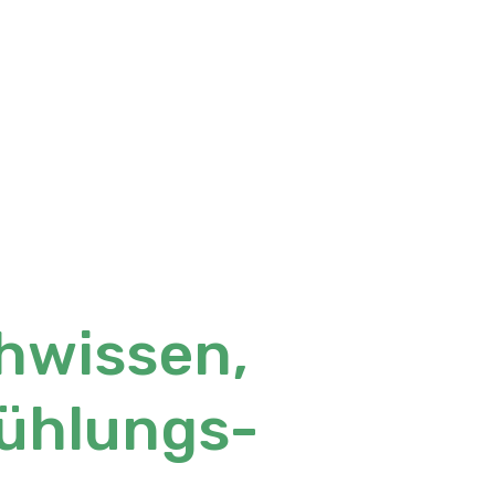
h­wissen,
fühlungs­