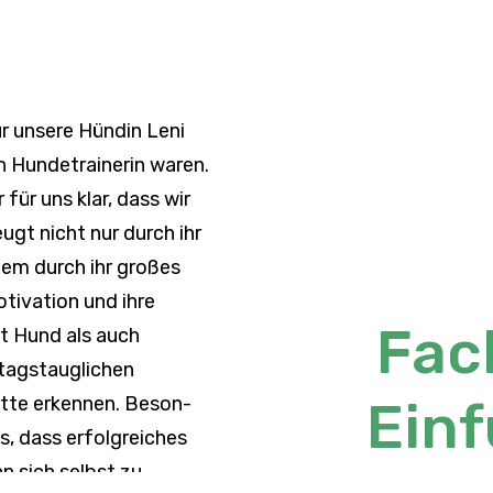
ür unsere Hündin Leni
 Hunde­trai­nerin waren.
für uns klar, dass wir
eugt nicht nur durch ihr
lem durch ihr großes
ti­va­tion und ihre
Fac
it Hund als auch
ags­taug­li­chen
itte erkennen. Beson­
Ein
s, dass erfolg­rei­ches
n sich selbst zu